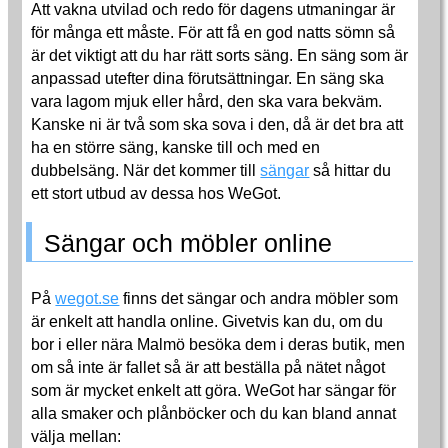
Att vakna utvilad och redo för dagens utmaningar är
för många ett måste. För att få en god natts sömn så
är det viktigt att du har rätt sorts säng. En säng som är
anpassad utefter dina förutsättningar. En säng ska
vara lagom mjuk eller hård, den ska vara bekväm.
Kanske ni är två som ska sova i den, då är det bra att
ha en större säng, kanske till och med en
dubbelsäng. När det kommer till
sängar
så hittar du
ett stort utbud av dessa hos WeGot.
Sängar och möbler online
På
wegot.se
finns det sängar och andra möbler som
är enkelt att handla online. Givetvis kan du, om du
bor i eller nära Malmö besöka dem i deras butik, men
om så inte är fallet så är att beställa på nätet något
som är mycket enkelt att göra. WeGot har sängar för
alla smaker och plånböcker och du kan bland annat
välja mellan: