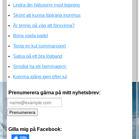
Lindra din hälsporre med tejpning
Skönt att kunna löpträna inomhus
Är tennis på väg att försvinna?
Börja spela padel
Testa en kul sommarsport
Satsa på ett bra löpband
Smidigt ha ett hemmagym
Komma igång igen efter jul
Prenumerera gärna på mitt nyhetsbrev:
Gilla mig på Facebook: