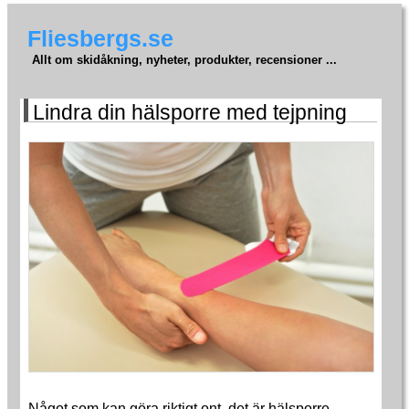
Fliesbergs.se
Allt om skidåkning, nyheter, produkter, recensioner ...
Lindra din hälsporre med tejpning
Något som kan göra riktigt ont, det är hälsporre.