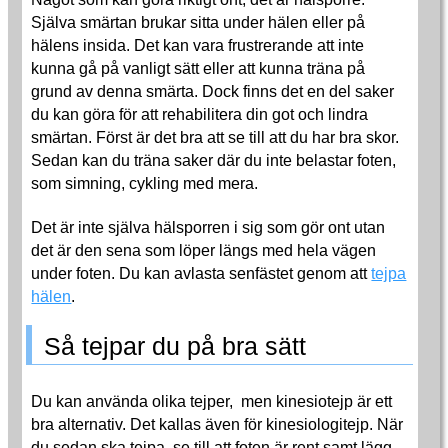
Själva smärtan brukar sitta under hälen eller på
hälens insida. Det kan vara frustrerande att inte
kunna gå på vanligt sätt eller att kunna träna på
grund av denna smärta. Dock finns det en del saker
du kan göra för att rehabilitera din got och lindra
smärtan. Först är det bra att se till att du har bra skor.
Sedan kan du träna saker där du inte belastar foten,
som simning, cykling med mera.
Det är inte själva hälsporren i sig som gör ont utan
det är den sena som löper längs med hela vägen
under foten. Du kan avlasta senfästet genom att
tejpa
hälen
.
Så tejpar du på bra sätt
Du kan använda olika tejper, men kinesiotejp är ett
bra alternativ. Det kallas även för kinesiologitejp. När
du sedan ska tejpa, se till att foten är rent samt lägg